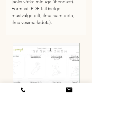
jaoks võtke minuga ühendust).
Formaat: PDF-fail (selge 
mustvalge pilt, ilma raamideta, 
ilma vesimärkideta).
Töölehed ''Eesmärgid ja
Prinditav elevandi illustr
tegevusplaan''