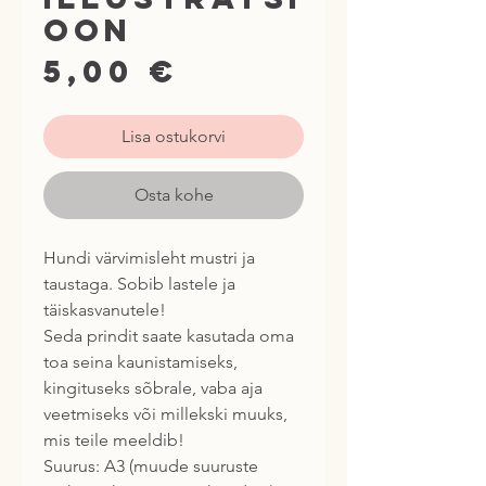
oon
Price
5,00 €
Lisa ostukorvi
Osta kohe
Hundi värvimisleht mustri ja 
taustaga. Sobib lastele ja 
täiskasvanutele!
Seda prindit saate kasutada oma 
toa seina kaunistamiseks, 
kingituseks sõbrale, vaba aja 
veetmiseks või millekski muuks, 
mis teile meeldib!
Suurus: A3 (muude suuruste 